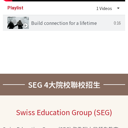
Playlist
1 Videos
Build connection for a lifetime
0:16
SEG 4大院校聯校招生
Swiss Education Group (SEG)