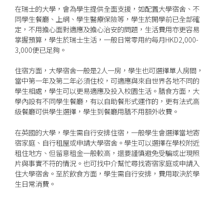
在瑞士的大學，會為學生提供全面支援，如配置大學宿舍、不
同學生餐廳、上網、學生醫療保險等，學生於開學前已全部確
定，不用擔心面對適應及擔心治安的問題，生活費用亦更容易
掌握預算，學生於瑞士生活，一般日常零用約每月HKD2,000-
3,000便已足夠。
住宿方面，大學宿舍一般是2人一房，學生也可選擇單人房間，
當中第一年及第二年必須住校，可適應與來自世界各地不同的
學生相處，學生可以更易適應及投入校園生活。膳食方面，大
學內設有不同學生餐廳，有以自助餐形式運作的，更有法式高
級餐廳可供學生選擇，學生到餐廳用膳不用額外收費。
在英國的大學，學生需自行安排住宿，一般學生會選擇當地寄
宿家庭、自行租屋或申請大學宿舍。學生可以選擇在學校附近
租住地方、但留意租金一般較高，還要謹慎避免受騙或出現照
片與事實不符的情況。也可找中介幫忙尋找寄宿家庭或申請入
住大學宿舍。至於飲食方面，學生需自行安排，費用取決於學
生日常消費。