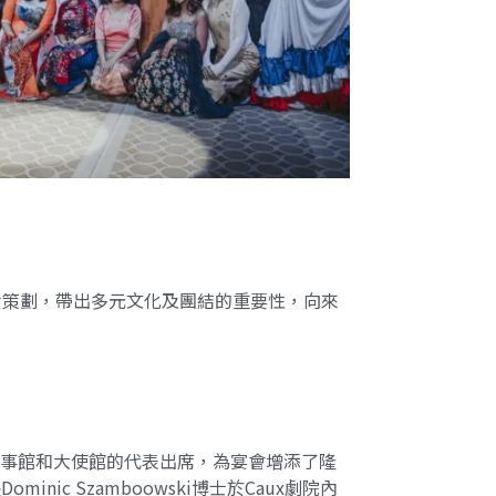
學生負責策劃，帶出多元文化及團結的重要性，向來
加共和國) 領事館和大使館的代表出席，為宴會增添了隆
c Szamboowski博士於Caux劇院內