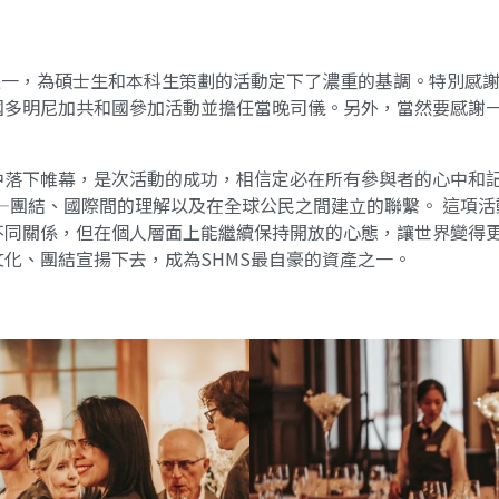
，為碩士生和本科生策劃的活動定下了濃重的基調。特別感謝當晚的司儀
多明尼加共和國參加活動並擔任當晚司儀。另外，當然要感謝一
中落下帷幕，是次活動的成功，相信定必在所有參與者的心中和
——團結、國際間的理解以及在全球公民之間建立的聯繫。 這項活
不同關係，但在個人層面上能繼續保持開放的心態，讓世界變得
化、團結宣揚下去，成為SHMS最自豪的資產之一。